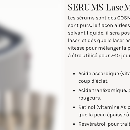
SERUMS Lase
Les sérums sont des COSM
sont purs: le flacon airles
solvant liquide, il sera 
laser, et dès que le laser 
vitesse pour mélanger la 
à être utilisé pour 7-10 jou
Acide ascorbique (vita
coup d’éclat.
Acide tranéxamique: p
rougeurs.
Rétinol (vitamine A): p
que la peau épaisse à
Resvératrol: pour trai