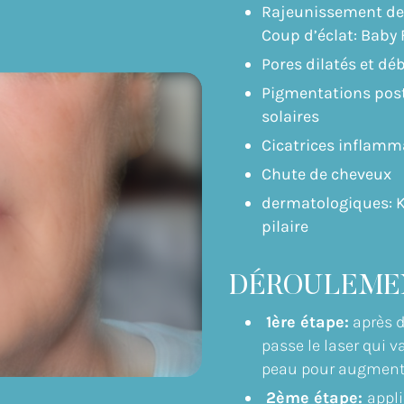
Rajeunissement de l
Coup d’éclat: Baby
Pores dilatés et d
Pigmentations pos
solaires
Cicatrices inflamm
Chute de cheveux
dermatologiques: Ké
pilaire
DÉROULEMEN
1ère étape:
après d
passe le laser qui 
peau pour augmente
2ème étape:
appl