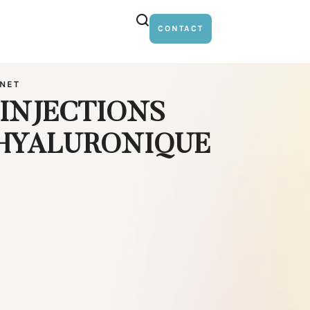
CONTACT
INET
 INJECTIONS
 HYALURONIQUE