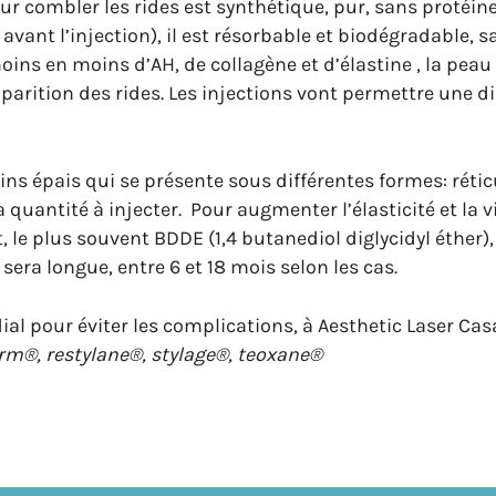
ur combler les rides est synthétique, pur, sans protéin
vant l’injection), il est résorbable et biodégradable, s
moins en moins d’AH, de collagène et d’élastine , la pea
pparition des rides. Les injections vont permettre une 
ns épais qui se présente sous différentes formes: réticu
la quantité à injecter.
Pour augmenter l’élasticité et la v
t, le plus souvent BDDE (1,4 butanediol diglycidyl éther), 
sera longue, entre 6 et 18 mois selon les cas.
al pour éviter les complications, à Aesthetic Laser Cas
rm®, restylane®, stylage®, teoxane®