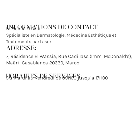
INFORMATIONS DE CONTACT
Dr. Selma El Badir
Spécialiste en Dermatologie, Médecine Esthétique et
Traitements par Laser
ADRESSE:
7, Résidence El Wassia, Rue Cadi Iass (Imm. McDonald’s),
Maârif Casablanca 20330, Maroc
HORAIRES DE SERVICES:
Du Mardi au Vendredi de 09H00 jusqu’à 17H00