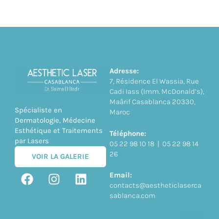
Adresse:
7, Résidence El Wassia, Rue
Cadi Iass (Imm. McDonald’s),
Maârif Casablanca 20330,
Spécialiste en
Maroc
Dermatologie, Médecine
Esthétique et Traitements
Téléphone:
par Lasers
05 22 98 10 18 | 05 22 98 14
26
VOIR LA GALERIE
Email:
contacts@aestheticlaserca
sablanca.com