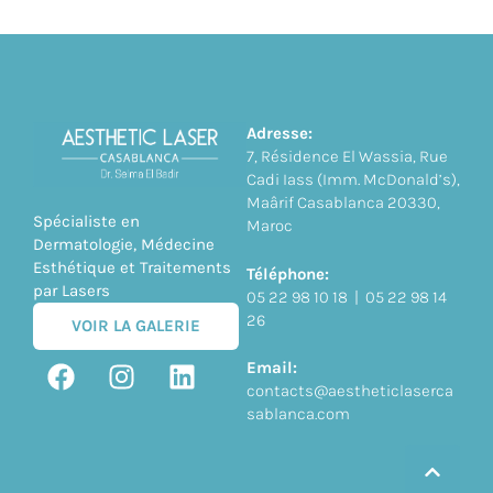
Adresse:
7, Résidence El Wassia, Rue
Cadi Iass (Imm. McDonald’s),
Maârif Casablanca 20330,
Spécialiste en
Maroc
Dermatologie, Médecine
Esthétique et Traitements
Téléphone:
par Lasers
05 22 98 10 18 | 05 22 98 14
26
VOIR LA GALERIE
Email:
contacts@aestheticlaserca
sablanca.com