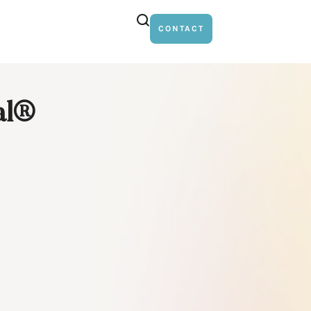
CONTACT
al®