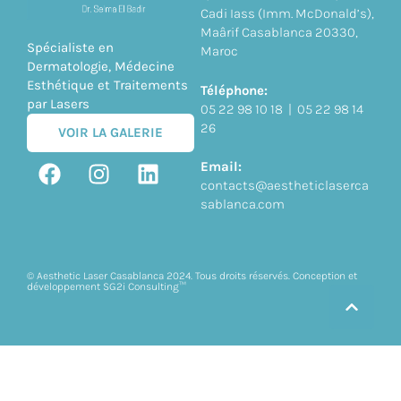
Cadi Iass (Imm. McDonald’s),
Maârif Casablanca 20330,
Spécialiste en
Maroc
Dermatologie, Médecine
Esthétique et Traitements
Téléphone:
par Lasers
05 22 98 10 18 | 05 22 98 14
26
VOIR LA GALERIE
Email:
contacts@aestheticlaserca
sablanca.com
© Aesthetic Laser Casablanca 2024. Tous droits réservés. Conception et
développement SG2i Consulting™