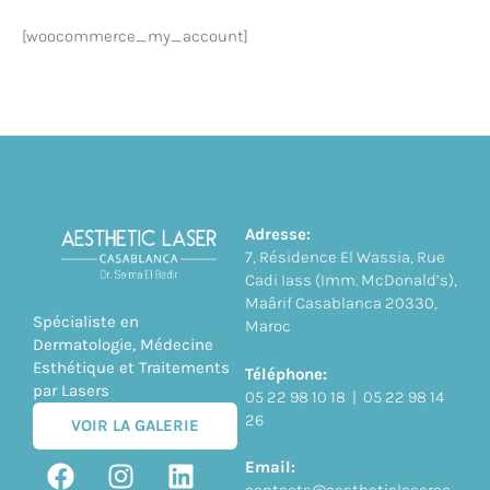
[woocommerce_my_account]
Adresse:
7, Résidence El Wassia, Rue
Cadi Iass (Imm. McDonald’s),
Maârif Casablanca 20330,
Spécialiste en
Maroc
Dermatologie, Médecine
Esthétique et Traitements
Téléphone:
par Lasers
05 22 98 10 18 | 05 22 98 14
26
VOIR LA GALERIE
Email: