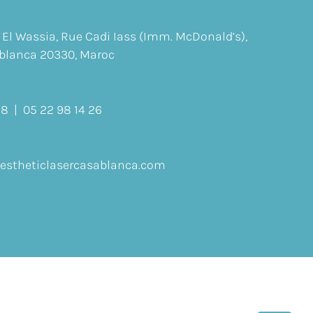
 El Wassia, Rue Cadi Iass (Imm. McDonald’s),
blanca 20330, Maroc
18 | 05 22 98 14 26
estheticlasercasablanca.com