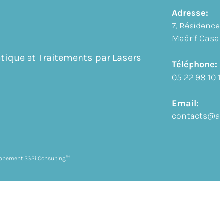
Adresse:
7, Résidence
Maârif Casa
tique et Traitements par Lasers
Téléphone:
05 22 98 10 
Email:
contacts@a
eloppement SG2i Consulting™